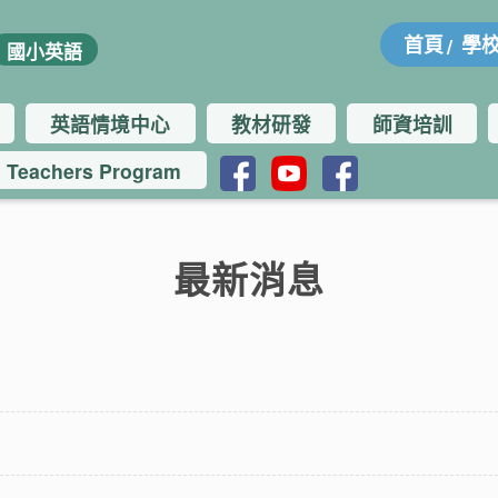
:::
首頁
學
國小英語
英語情境中心
教材研發
師資培訓
h Teachers Program
最新消息