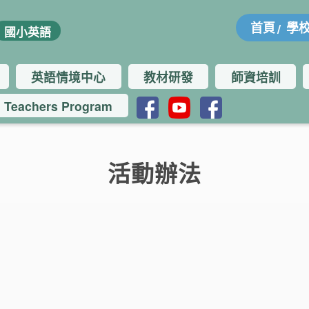
:::
首頁
學
國小英語
英語情境中心
教材研發
師資培訓
h Teachers Program
活動辦法