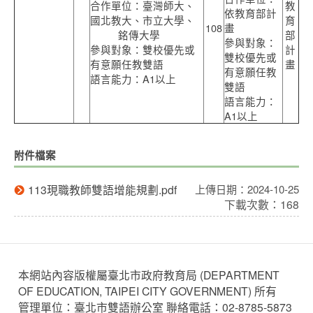
合作單位：臺灣師大、
教
依教育部計
國北教大、市立大學、
育
108
畫
銘傳大學
部
參與對象：
參與對象：雙校優先或
計
雙校優先或
有意願任教雙語
畫
有意願任教
語言能力：A1以上
雙語
語言能力：
A1以上
附件檔案
113現職教師雙語增能規劃.pdf
上傳日期：2024-10-25
下載次數：168
本網站內容版權屬臺北市政府教育局 (DEPARTMENT
OF EDUCATION, TAIPEI CITY GOVERNMENT) 所有
管理單位：臺北市雙語辦公室 聯絡電話：
02-8785-5873