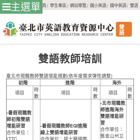
主選單
首頁
學生專區
網站導覽
國小英語
國中英語
雙語
雙
語
雙語教師培訓
臺北市現職教師雙語增能規劃(依年度需求彈性調整)
初階
進階
海外
時
時
時
項目
項目
項目
數
數
數
-
北市現職教
師進階海外
-
暑假現職教
雙語增能研
師初階雙語
習
增能研習
-
暑假現職教師EQI進階
合作單位：
合作單位：
線上雙語增能研習
舊金山州立
LTTC
合作單位：昆士蘭國際