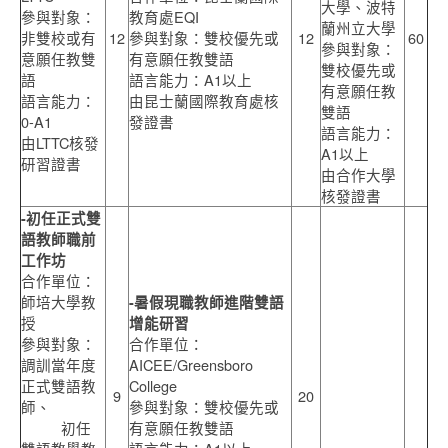
大學、波特
參與對象：
教育處EQI
蘭州立大學
非雙校或有
12
參與對象：雙校優先或
12
60
參與對象：
意願任教雙
有意願任教雙語
雙校優先或
語
語言能力：A1以上
有意願任教
語言能力：
由昆士蘭國際教育處核
雙語
0-A1
發證書
語言能力：
由LTTC核發
A1以上
研習證書
由合作大學
核發證書
-
初任正式雙
語教師職前
工作坊
合作單位：
師培大學教
-
暑假現職教師進階雙語
授
增能研習
參與對象：
合作單位：
調訓當年度
AICEE/Greensboro
正式雙語教
College
9
20
師、
參與對象：雙校優先或
初任
有意願任教雙語