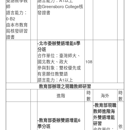
雙語教學教
語言能力：A1以上
師
由Greensboro College核
語言能力：
發證書
0-B2
由本市教育
局核發研習
證書
-
北市委辦雙語增能6學
分班
合作單位：臺灣師大、
國北教大、政大
108
參與對象：雙校優先或
有意願任教雙語
語言能力：A1以上
教育部辦理之現職教師研習
時
時
進階
海外
數
數
-
教育部現職
教師進階海
外雙語增能
-
教育部委辦雙語增能6
研習
依
學分班
合作單位：